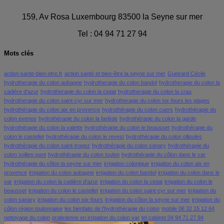
159, Av Rosa Luxembourg 83500 la Seyne sur mer
Tel : 04 94 71 27 94
Mots clés
action-sante-bien-etre.fr
action santé et bien-être la seyne sur mer
Gueirard Cécile
hydrotherapie du colon aubagne
hydrotherapie du colon bandol
hydrotherapie du colon la
cadière d'azur
hydrotherapie du colon la ciotat
hydrotherapie du colon la crau
hydrotherapie du colon saint-cyr sur mer
hydrotherapie du colon six-fours les plages
hydrothérapie du colon aix en provence
hydrothérapie du colon cuers
hydrothérapie du
colon evenos
hydrothérapie du colon la farlède
hydrothérapie du colon la garde
hydrothérapie du colon la valette
hydrothérapie du colon le beausset
hydrothérapie du
colon le castellet
hydrothérapie du colon le revest
hydrothérapie du colon ollioules
hydrothérapie du colon saint-tropez
hydrothérapie du colon sanary
hydrothérapie du
colon sollies-pont
hydrothérapie du colon toulon
hydrothérapie du côlon dans le var
hydrothérapie du côlon la seyne sur mer
irrigation colonique
irrigation du colon aix en
provence
irrigation du colon aubagne
irrigation du colon bandol
irrigation du colon dans le
var
irrigation du colon la cadière d'azur
irrigation du colon la ciotat
irrigation du colon le
beausset
irrigation du colon le castellet
irrigation du colon saint-cyr sur mer
irrigation du
colon sanary
irrigation du colon six-fours
irrigation du côlon la seyne sur mer
irrigation du
côlon région toulonnaise
les bienfaits de l'hydrothérapie du colon
mobile 06 32 15 12 64
nettoyage du colon
praticienne en irrigation du colon var
tel cabinet 04 94 71 27 94