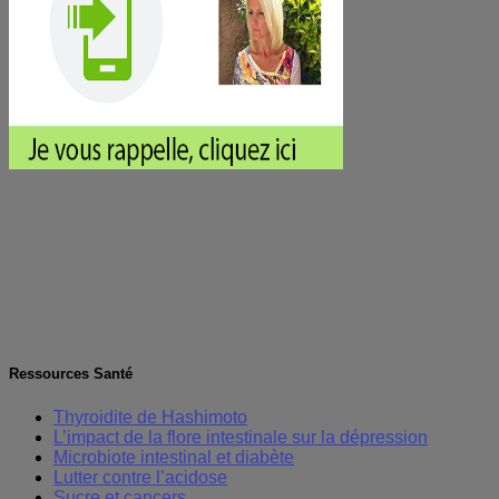
Ressources Santé
Thyroidite de Hashimoto
L’impact de la flore intestinale sur la dépression
Microbiote intestinal et diabète
Lutter contre l’acidose
Sucre et cancers