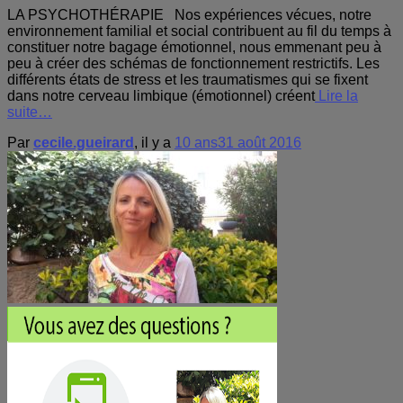
LA PSYCHOTHÉRAPIE Nos expériences vécues, notre
environnement familial et social contribuent au fil du temps à
constituer notre bagage émotionnel, nous emmenant peu à
peu à créer des schémas de fonctionnement restrictifs. Les
différents états de stress et les traumatismes qui se fixent
dans notre cerveau limbique (émotionnel) créent
Lire la
suite…
Par
cecile.gueirard
, il y a
10 ans
31 août 2016