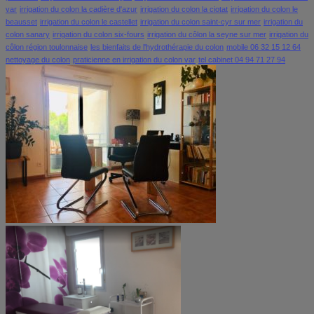
var
irrigation du colon la cadière d'azur
irrigation du colon la ciotat
irrigation du colon le
beausset
irrigation du colon le castellet
irrigation du colon saint-cyr sur mer
irrigation du
colon sanary
irrigation du colon six-fours
irrigation du côlon la seyne sur mer
irrigation du
côlon région toulonnaise
les bienfaits de l'hydrothérapie du colon
mobile 06 32 15 12 64
nettoyage du colon
praticienne en irrigation du colon var
tel cabinet 04 94 71 27 94