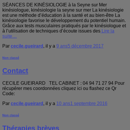
SÉANCES DE KINÉSIOLOGIE à la Seyne sur Mer
kinésiologue, kinésiologie la seyne sur mer La kinésiologie
est une méthode d’éducation à la santé et au bien-être La
kinésiologie favorise le développement du potentiel humain.
Grâce aux tests musculaires pratiqués par le kinésiologue et
à l’utilisation de techniques d’écoute issues des
Lire la
suite…
Par
cecile.gueirard
, il y a
9 ans
5 décembre 2017
Non classé
Contact
CECILE GUEIRARD TEL CABINET : 04 94 71 27 94 Pour
récupérer mes coordonnées cliquez ici ou flashez ce Qr
Code:
Par
cecile.gueirard
, il y a
10 ans
1 septembre 2016
Non classé
Thérapies brèves