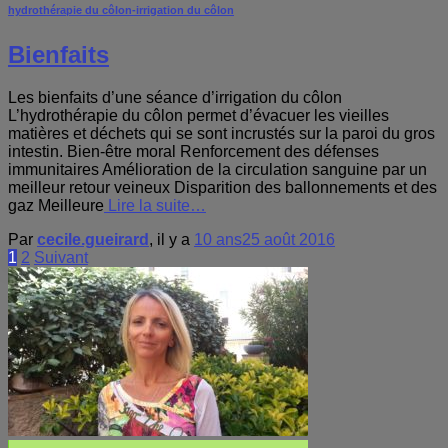
hydrothérapie du côlon-irrigation du côlon
Bienfaits
Les bienfaits d’une séance d’irrigation du côlon
L’hydrothérapie du côlon permet d’évacuer les vieilles
matières et déchets qui se sont incrustés sur la paroi du gros
intestin. Bien-être moral Renforcement des défenses
immunitaires Amélioration de la circulation sanguine par un
meilleur retour veineux Disparition des ballonnements et des
gaz Meilleure
Lire la suite…
Par
cecile.gueirard
, il y a
10 ans
25 août 2016
Pagination
1
2
Suivant
des
publications