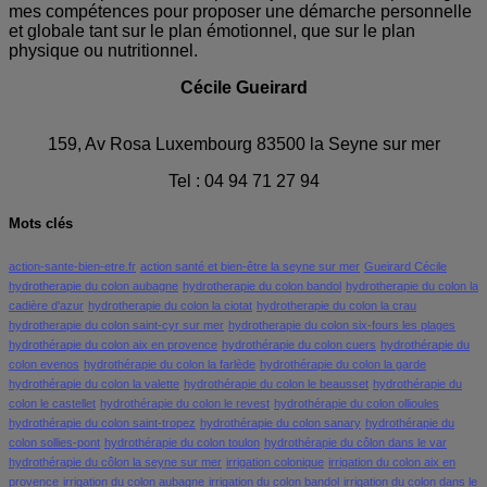
mes compétences pour proposer une démarche personnelle
et globale tant sur le plan émotionnel, que sur le plan
physique ou nutritionnel.
Cécile Gueirard
159, Av Rosa Luxembourg 83500 la Seyne sur mer
Tel : 04 94 71 27 94
Mots clés
action-sante-bien-etre.fr
action santé et bien-être la seyne sur mer
Gueirard Cécile
hydrotherapie du colon aubagne
hydrotherapie du colon bandol
hydrotherapie du colon la
cadière d'azur
hydrotherapie du colon la ciotat
hydrotherapie du colon la crau
hydrotherapie du colon saint-cyr sur mer
hydrotherapie du colon six-fours les plages
hydrothérapie du colon aix en provence
hydrothérapie du colon cuers
hydrothérapie du
colon evenos
hydrothérapie du colon la farlède
hydrothérapie du colon la garde
hydrothérapie du colon la valette
hydrothérapie du colon le beausset
hydrothérapie du
colon le castellet
hydrothérapie du colon le revest
hydrothérapie du colon ollioules
hydrothérapie du colon saint-tropez
hydrothérapie du colon sanary
hydrothérapie du
colon sollies-pont
hydrothérapie du colon toulon
hydrothérapie du côlon dans le var
hydrothérapie du côlon la seyne sur mer
irrigation colonique
irrigation du colon aix en
provence
irrigation du colon aubagne
irrigation du colon bandol
irrigation du colon dans le