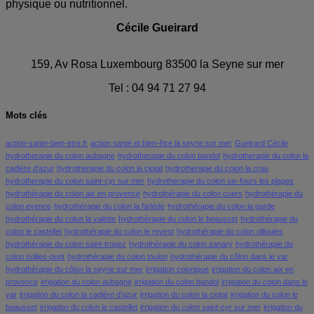
physique ou nutritionnel.
Cécile Gueirard
159, Av Rosa Luxembourg 83500 la Seyne sur mer
Tel : 04 94 71 27 94
Mots clés
action-sante-bien-etre.fr
action santé et bien-être la seyne sur mer
Gueirard Cécile
hydrotherapie du colon aubagne
hydrotherapie du colon bandol
hydrotherapie du colon la
cadière d'azur
hydrotherapie du colon la ciotat
hydrotherapie du colon la crau
hydrotherapie du colon saint-cyr sur mer
hydrotherapie du colon six-fours les plages
hydrothérapie du colon aix en provence
hydrothérapie du colon cuers
hydrothérapie du
colon evenos
hydrothérapie du colon la farlède
hydrothérapie du colon la garde
hydrothérapie du colon la valette
hydrothérapie du colon le beausset
hydrothérapie du
colon le castellet
hydrothérapie du colon le revest
hydrothérapie du colon ollioules
hydrothérapie du colon saint-tropez
hydrothérapie du colon sanary
hydrothérapie du
colon sollies-pont
hydrothérapie du colon toulon
hydrothérapie du côlon dans le var
hydrothérapie du côlon la seyne sur mer
irrigation colonique
irrigation du colon aix en
provence
irrigation du colon aubagne
irrigation du colon bandol
irrigation du colon dans le
var
irrigation du colon la cadière d'azur
irrigation du colon la ciotat
irrigation du colon le
beausset
irrigation du colon le castellet
irrigation du colon saint-cyr sur mer
irrigation du