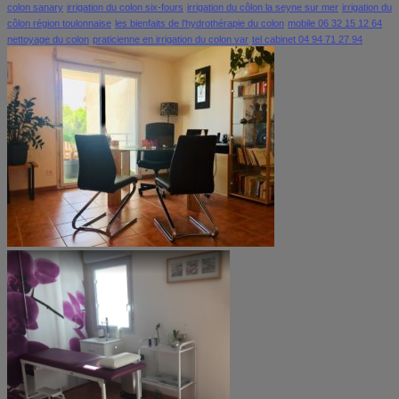
colon sanary
irrigation du colon six-fours
irrigation du côlon la seyne sur mer
irrigation du
côlon région toulonnaise
les bienfaits de l'hydrothérapie du colon
mobile 06 32 15 12 64
nettoyage du colon
praticienne en irrigation du colon var
tel cabinet 04 94 71 27 94