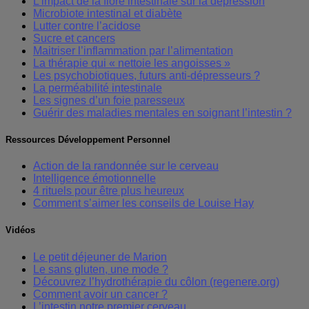
L’impact de la flore intestinale sur la dépression
Microbiote intestinal et diabète
Lutter contre l’acidose
Sucre et cancers
Maitriser l’inflammation par l’alimentation
La thérapie qui « nettoie les angoisses »
Les psychobiotiques, futurs anti-dépresseurs ?
La perméabilité intestinale
Les signes d’un foie paresseux
Guérir des maladies mentales en soignant l’intestin ?
Ressources Développement Personnel
Action de la randonnée sur le cerveau
Intelligence émotionnelle
4 rituels pour être plus heureux
Comment s’aimer les conseils de Louise Hay
Vidéos
Le petit déjeuner de Marion
Le sans gluten, une mode ?
Découvrez l’hydrothérapie du côlon (regenere.org)
Comment avoir un cancer ?
L’intestin notre premier cerveau