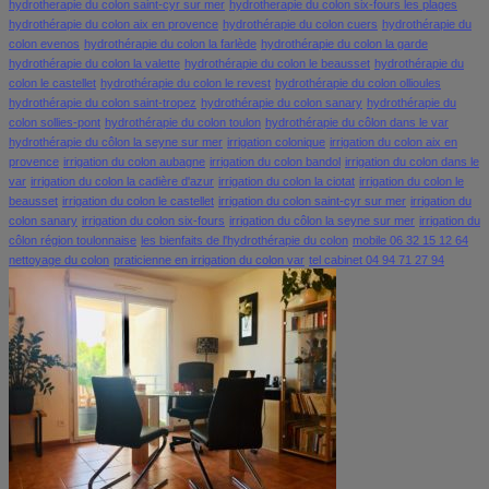
hydrotherapie du colon saint-cyr sur mer
hydrotherapie du colon six-fours les plages
hydrothérapie du colon aix en provence
hydrothérapie du colon cuers
hydrothérapie du
colon evenos
hydrothérapie du colon la farlède
hydrothérapie du colon la garde
hydrothérapie du colon la valette
hydrothérapie du colon le beausset
hydrothérapie du
colon le castellet
hydrothérapie du colon le revest
hydrothérapie du colon ollioules
hydrothérapie du colon saint-tropez
hydrothérapie du colon sanary
hydrothérapie du
colon sollies-pont
hydrothérapie du colon toulon
hydrothérapie du côlon dans le var
hydrothérapie du côlon la seyne sur mer
irrigation colonique
irrigation du colon aix en
provence
irrigation du colon aubagne
irrigation du colon bandol
irrigation du colon dans le
var
irrigation du colon la cadière d'azur
irrigation du colon la ciotat
irrigation du colon le
beausset
irrigation du colon le castellet
irrigation du colon saint-cyr sur mer
irrigation du
colon sanary
irrigation du colon six-fours
irrigation du côlon la seyne sur mer
irrigation du
côlon région toulonnaise
les bienfaits de l'hydrothérapie du colon
mobile 06 32 15 12 64
nettoyage du colon
praticienne en irrigation du colon var
tel cabinet 04 94 71 27 94