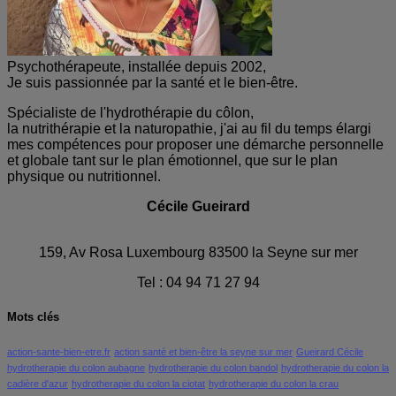
Psychothérapeute, installée depuis 2002,
Je suis passionnée par la santé et le bien-être.
Spécialiste de l'hydrothérapie du côlon,
la nutrithérapie et la naturopathie, j'ai au fil du temps élargi
mes compétences pour proposer une démarche personnelle
et globale tant sur le plan émotionnel, que sur le plan
physique ou nutritionnel.
Cécile Gueirard
159, Av Rosa Luxembourg 83500 la Seyne sur mer
Tel : 04 94 71 27 94
Mots clés
action-sante-bien-etre.fr
action santé et bien-être la seyne sur mer
Gueirard Cécile
hydrotherapie du colon aubagne
hydrotherapie du colon bandol
hydrotherapie du colon la
cadière d'azur
hydrotherapie du colon la ciotat
hydrotherapie du colon la crau