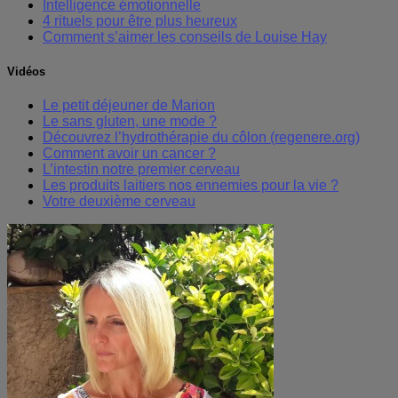
Intelligence émotionnelle
4 rituels pour être plus heureux
Comment s’aimer les conseils de Louise Hay
Vidéos
Le petit déjeuner de Marion
Le sans gluten, une mode ?
Découvrez l’hydrothérapie du côlon (regenere.org)
Comment avoir un cancer ?
L’intestin notre premier cerveau
Les produits laitiers nos ennemies pour la vie ?
Votre deuxième cerveau